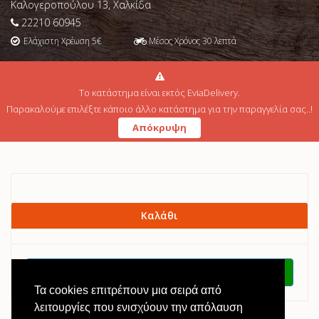
Καλογεροπούλου 13, Χαλκίδα
22210 60945
Ελάχιστη Χρέωση
5
€
Μέσος Χρόνος
30
λεπτά
Το κατάστημα είναι εκτός EviaDelivery.
Δεν βρέθηκε κανένα προϊόν.
Παρακαλούμε επιλέξτε κάποιο άλλο κατάστημα για την παραγγελία σας..!
Απόκρυψη
Καλάθι
Επιστροφή
Τα cookies επιτρέπουν μια σειρά από
λειτουργίες που ενισχύουν την απόλαυση