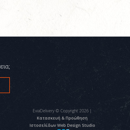
εια;
ς
EviaDelivery © Copyright
2026
|
Κατασκευή & Προώθηση
Ιστοσελίδων Web Design Studio