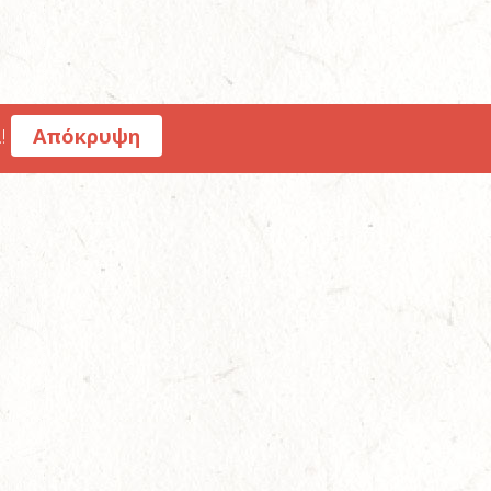
!
Απόκρυψη