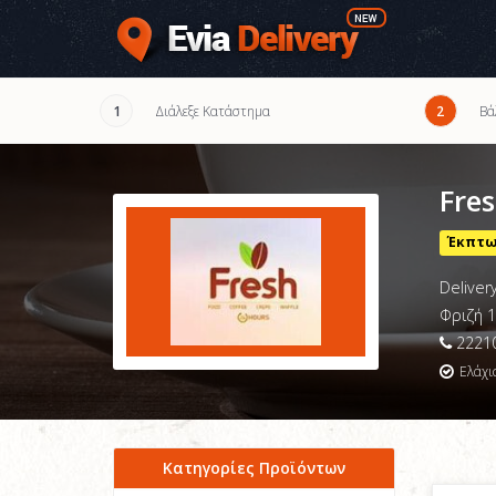
Διάλεξε Κατάστημα
Βά
1
2
Fre
Έκπτωσ
Deliver
Φριζή 
22210
Ελάχι
Κατηγορίες Προϊόντων