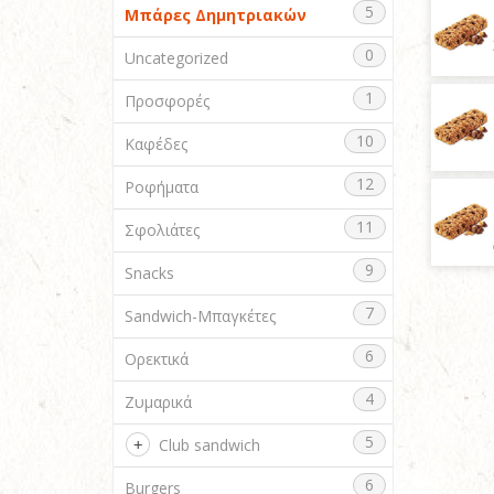
5
Μπάρες Δημητριακών
0
Uncategorized
1
Προσφορές
10
Καφέδες
12
Ροφήματα
11
Σφολιάτες
9
Snacks
7
Sandwich-Μπαγκέτες
6
Ορεκτικά
4
Ζυμαρικά
5
Club sandwich
6
Burgers