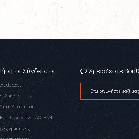
ρήσιμοι Σύνδεσμοι
Χρειάζεστε βοήθ
ιοί είμαστε
Επικοινωνήστε μαζί μα
οι Χρήσης
λιτική Απορρήτου
EviaDelivery είναι ΔΩΡΕΑΝ!!!
χνές ερωτήσεις