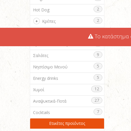
2
Hot Dog
2
Κρέπες
8
Γλυκά
Το κατάστημα α
7
Κρουασάν Βουτύρου
9
Σαλάτες
5
Νηστίσιμο Μενού
5
Energy drinks
12
Χυμοί
27
Αναψυκτικά-Ποτά
7
Cocktails
Ετικέτες προϊόντος