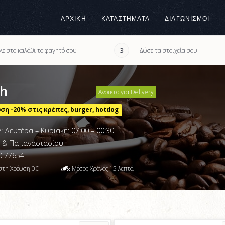
ΑΡΧΙΚΉ
ΚΑΤΑΣΤΉΜΑΤΑ
ΔΙΑΓΩΝΙΣΜΟΙ
λε στο καλάθι το φαγητό σου
Δώσε τα στοιχεία σου
3
sh
Ανοικτό για Delivery
η -20% στις κρέπες, burger, hotdog
y: Δευτέρα – Κυριακή: 07:00 – 00:30
1 & Παπαναστασίου
 77654
στη Χρέωση
0€
Μέσος Χρόνος
15
λεπτά