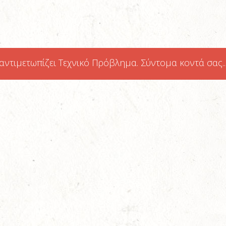
ντιμετωπίζει Τεχνικό Πρόβλημα. Σύντομα κοντά σας...