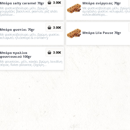
3
.00
€
Μπάρα salty caramel 70gr
Μπάρα ενέργειας 70gr
Με φυστικοβούτυρο, μέλι, βρώμη,
Με φυστικοβούτυρο, μέλι, βρώμη,
χουρμάδες βασιλικοί, peanuts, ροζ αλάτι
αμύγδαλο, φυστίκι κελυφωτό, ηλι
Ιμαλαϊων…
κολοκυθόσπορο,…
3
.00
€
Μπάρα φυστίκι 70gr
Μπάρα Lila Pause 70gr
Με φυστικοβούτυρο, μέλι, βρώμη, φυστίκι
κελυφωτό, ηλιόσπορο & cranberry
3
.00
€
Μπάρα πραλίνα
φουντουκιού 100gr
Με φουντούκι, μέλι, κακάο, βρώμη, λεκιθίνη
σόγιας, flakes γάλακτος, ζάχαρη,…