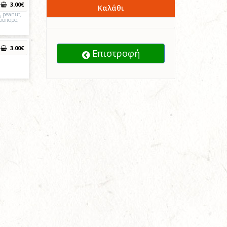
3
.00
€
Καλάθι
 peanut,
όσπορο,
3
.00
€
Επιστροφή