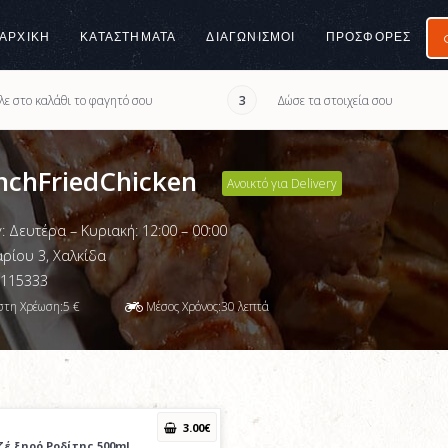
ΑΡΧΙΚΉ
ΚΑΤΑΣΤΉΜΑΤΑ
ΔΙΑΓΩΝΙΣΜΟΙ
ΠΡΟΣΦΟΡΈΣ
λε στο καλάθι το φαγητό σου
Δώσε τα στοιχεία σου
3
nchFriedChicken
Ανοικτό για Delivery
y: Δευτέρα – Κυριακή: 12:00 – 00:00
ρίου 3, Χαλκίδα
115333
στη Χρέωση:
5
€
Μέσος Χρόνος:
30
λεπτά
3
.00
€
ζέ ξηρό Ροδίτης 500ml