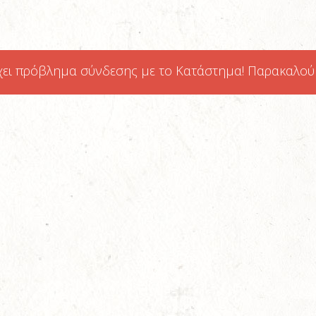
χει πρόβλημα σύνδεσης με το Κατάστημα! Παρακαλούμε