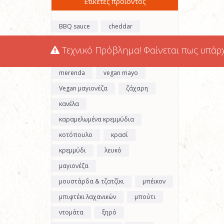
Ετικέτες προϊόντος
BBQ sauce
cheddar
cocktail sauce
gouda
Τεχνικό Πρόβλημα! Φαίνεται πως υπάρ
hot sriracha sauce
iceberg
merenda
vegan mayo
Vegan μαγιονέζα
ζάχαρη
κανέλα
καραμελωμένα κρεμμύδια
κοτόπουλο
κρασί
κρεμμύδι
λευκό
μαγιονέζα
μουστάρδα & τζατζίκι
μπέικον
μπιφτέκι λαχανικών
μπούτι
ντομάτα
ξηρό