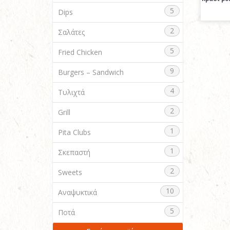
5
Dips
2
Σαλάτες
5
Fried Chicken
9
Burgers – Sandwich
4
Τυλιχτά
2
Grill
1
Pita Clubs
1
Σκεπαστή
2
Sweets
10
Αναψυκτικά
5
Ποτά