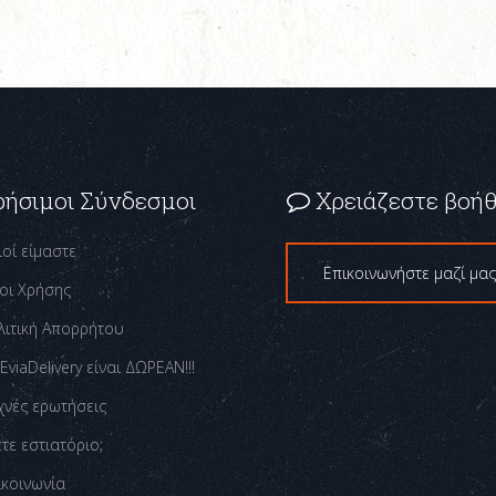
ρήσιμοι Σύνδεσμοι
Χρειάζεστε βοήθ
ιοί είμαστε
Επικοινωνήστε μαζί μα
οι Χρήσης
λιτική Απορρήτου
EviaDelivery είναι ΔΩΡΕΑΝ!!!
χνές ερωτήσεις
τε εστιατόριο;
ικοινωνία