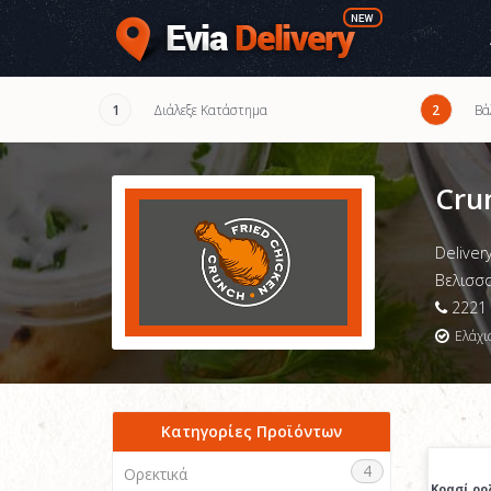
Διάλεξε Κατάστημα
Βά
1
2
Cru
Deliver
Βελισσα
2221 
Ελάχι
Κατηγορίες Προϊόντων
4
Ορεκτικά
Κρασί ρο