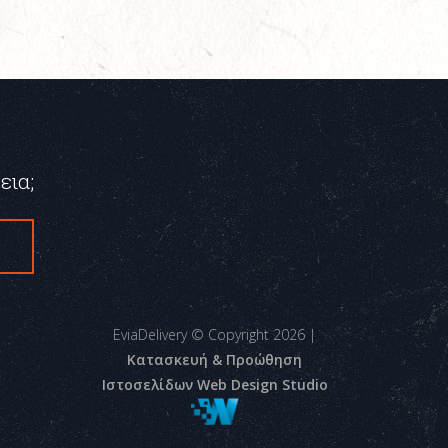
εια;
ς
EviaDelivery © Copyright
2026
|
Κατασκευή & Προώθηση
Ιστοσελίδων Web Design Studio