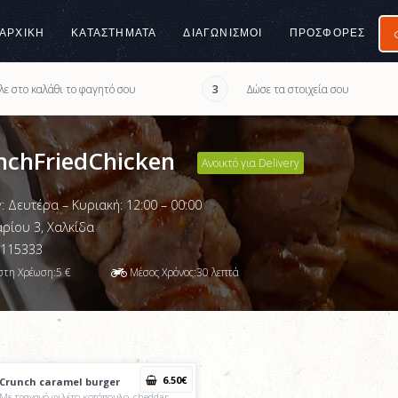
ΑΡΧΙΚΉ
ΚΑΤΑΣΤΉΜΑΤΑ
ΔΙΑΓΩΝΙΣΜΟΙ
ΠΡΟΣΦΟΡΈΣ
λε στο καλάθι το φαγητό σου
Δώσε τα στοιχεία σου
3
nchFriedChicken
Ανοικτό για Delivery
y: Δευτέρα – Κυριακή: 12:00 – 00:00
ρίου 3, Χαλκίδα
115333
στη Χρέωση:
5
€
Μέσος Χρόνος:
30
λεπτά
6
.50
€
Crunch caramel burger
Mε τραγανό φιλέτο κοτόπουλο, cheddar,