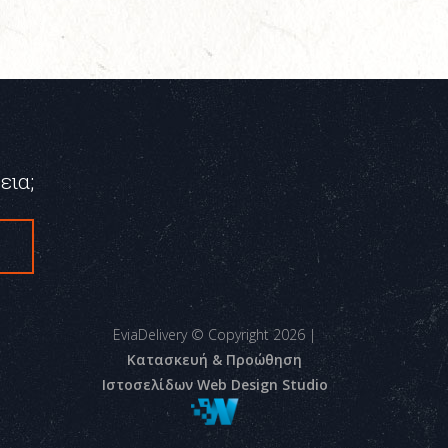
εια;
ς
EviaDelivery © Copyright
2026
|
Κατασκευή & Προώθηση
Ιστοσελίδων Web Design Studio