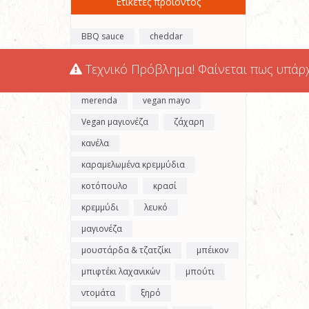
Ετικέτες προϊόντος
BBQ sauce
cheddar
cocktail sauce
gouda
Τεχνικό Πρόβλημα! Φαίνεται πως υπάρ
hot sriracha sauce
iceberg
merenda
vegan mayo
Vegan μαγιονέζα
ζάχαρη
κανέλα
καραμελωμένα κρεμμύδια
κοτόπουλο
κρασί
κρεμμύδι
λευκό
μαγιονέζα
μουστάρδα & τζατζίκι
μπέικον
μπιφτέκι λαχανικών
μπούτι
ντομάτα
ξηρό