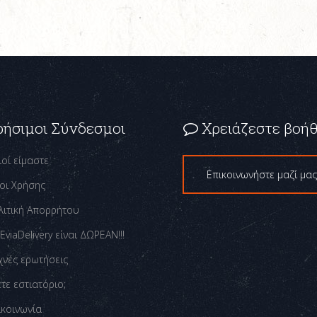
ρήσιμοι Σύνδεσμοι
Χρειάζεστε βοήθ
ιοί είμαστε
Επικοινωνήστε μαζί μα
οι Χρήσης
λιτική Απορρήτου
EviaDelivery είναι ΔΩΡΕΑΝ!!!
χνές ερωτήσεις
τε εστιατόριο;
ικοινωνία