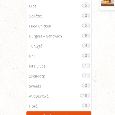
5
Dips
2
Σαλάτες
5
Fried Chicken
9
Burgers – Sandwich
4
Τυλιχτά
2
Grill
1
Pita Clubs
1
Σκεπαστή
2
Sweets
10
Αναψυκτικά
5
Ποτά