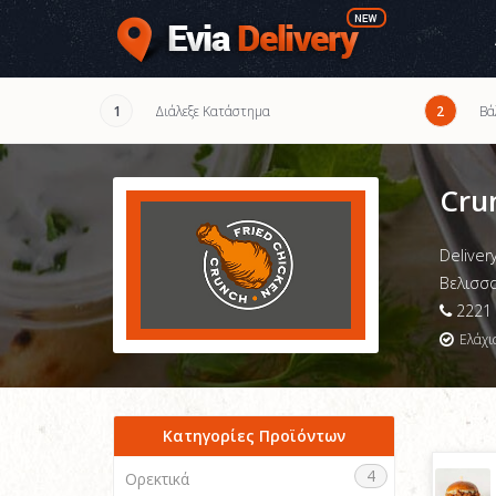
Διάλεξε Κατάστημα
Βά
1
2
Cru
Deliver
Βελισσα
2221 
Ελάχι
Κατηγορίες Προϊόντων
4
Ορεκτικά