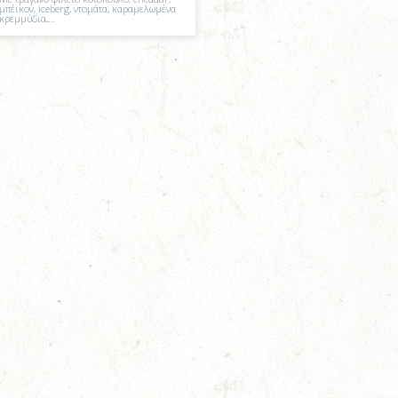
μπέικον, iceberg, ντομάτα, καραμελωμένα
κρεμμύδια,…