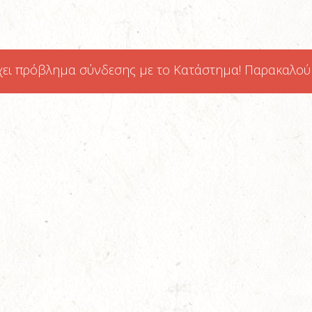
χει πρόβλημα σύνδεσης με το Κατάστημα! Παρακαλούμε