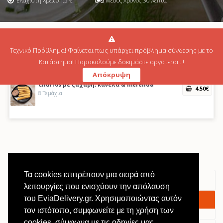
Ελάχιστη Χρέωση:
5
€
Μέσος Χρόνος:
30
λεπτά
Churros με ζάχαρη & κανέλα
3
.50
€
Τεχνικό Πρόβλημα! Φαίνεται πως υπάρχει πρόβλημα σύνδεσης με το
8 Tεμάχια
Κατάστημα! Παρακαλούμε δοκιμάστε αργότερα...!
Απόκρυψη
Churros με ζάχαρη, κανέλα & merenda
4
.50
€
8 Tεμάχια
Τα cookies επιτρέπουν μια σειρά από
λειτουργίες που ενισχύουν την απόλαυση
του EviaDelivery.gr. Χρησιμοποιώντας αυτόν
Καλάθι
τον ιστότοπο, συμφωνείτε με τη χρήση των
cookies, σύμφωνα με τις οδηγίες μας.